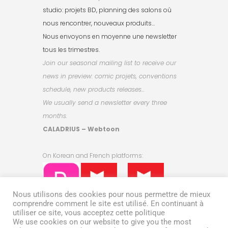
studio: projets BD, planning des salons où
nous rencontrer, nouveaux produits…
Nous envoyons en moyenne une newsletter
tous les trimestres.
Join our seasonal mailing list to receive our
news in preview: comic projets, conventions
schedule, new products releases…
We usually send a newsletter every three
months.
CALADRIUS – Webtoon
On Korean and French platforms:
KR
FR
Nous utilisons des cookies pour nous permettre de mieux
comprendre comment le site est utilisé. En continuant à
utiliser ce site, vous acceptez cette politique
Lezhin US: October 22nd!
We use cookies on our website to give you the most