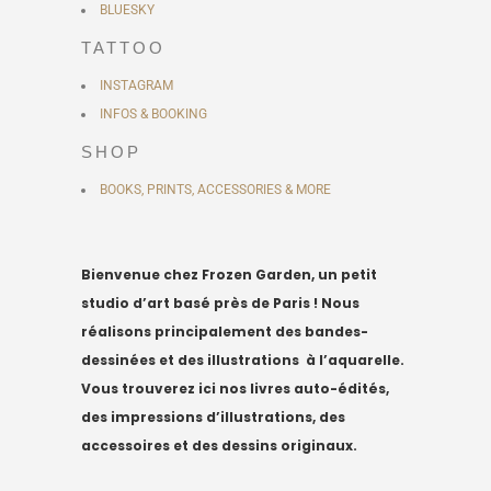
BLUESKY
TATTOO
INSTAGRAM
INFOS & BOOKING
SHOP
BOOKS, PRINTS, ACCESSORIES & MORE
Bienvenue chez Frozen Garden, un petit
studio d’art basé près de Paris !
Nous
réalisons principalement des bandes-
dessinées et des illustrations à l’aquarelle.
Vous trouverez ici nos livres auto-édités,
des impressions d’illustrations, des
accessoires et des dessins originaux.