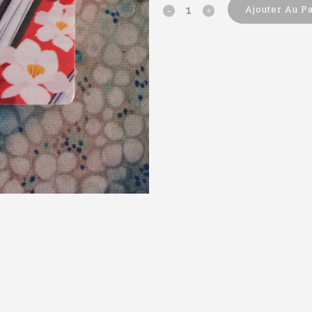
Ajouter Au P
Hua
Cheng
Ema
-
Heaven's
Official
Blessing
quantity