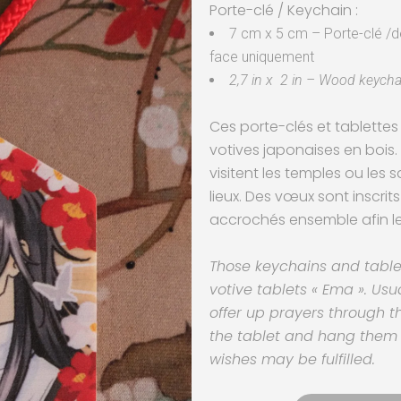
Porte-clé / Keychain :
7 cm x 5 cm – Porte-clé /dé
face uniquement
2,7
in x 2 in – Wood keychai
Ces porte-clés et tablettes 
votives japonaises en bois.
visitent les temples ou les 
lieux. Des vœux sont inscrits
accrochés ensemble afin les
Those keychains and tabl
votive tablets « Ema ». Usua
offer up prayers through t
the tablet and hang them 
wishes may be fulfilled.