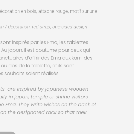
coration en bois, attache rouge, motif sur une
n / decoration, red strap, one-sided design
sont inspirés par les Ema, les tablettes
 Au japon, il est coutume pour ceux qui
sanctuaires d’offrir des Ema aux kami des
 au dos de la tablette, et ils sont
 souhaits soient réalisés.
ets are inspired by japanese wooden
lly in japan, temple or shrine visitors
he Ema. They write wishes on the back of
on the designated rack so that their