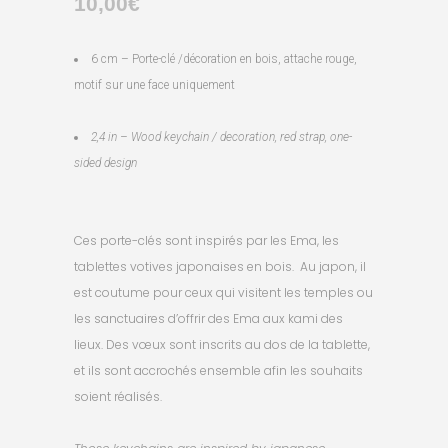
10,00
€
6 cm – Porte-clé /décoration en bois, attache rouge,
motif sur une face uniquement
2,4
in – Wood keychain / decoration, red strap, one-
sided design
Ces porte-clés sont inspirés par les Ema, les
tablettes votives japonaises en bois. Au japon, il
est coutume pour ceux qui visitent les temples ou
les sanctuaires d’offrir des Ema aux kami des
lieux. Des vœux sont inscrits au dos de la tablette,
et ils sont accrochés ensemble afin les souhaits
soient réalisés.