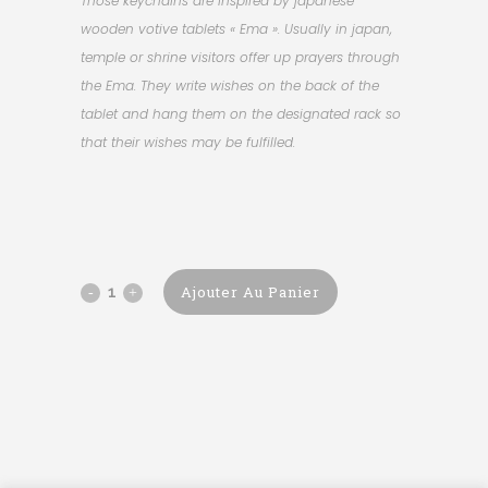
Those keychains are inspired by japanese
wooden votive tablets « Ema ». Usually in japan,
temple or shrine visitors offer up prayers through
the Ema. They write wishes on the back of the
tablet and hang them on the designated rack so
that their wishes may be fulfilled.
Ajouter Au Panier
Ghibli
Ema
keychain
-
Haku