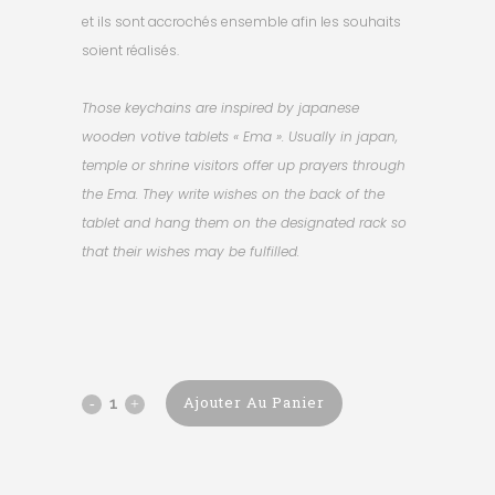
et ils sont accrochés ensemble afin les souhaits
soient réalisés.
Those keychains are inspired by japanese
wooden votive tablets « Ema ». Usually in japan,
temple or shrine visitors offer up prayers through
the Ema. They write wishes on the back of the
tablet and hang them on the designated rack so
that their wishes may be fulfilled.
Ajouter Au Panier
Chinese
Zodiac
Ema