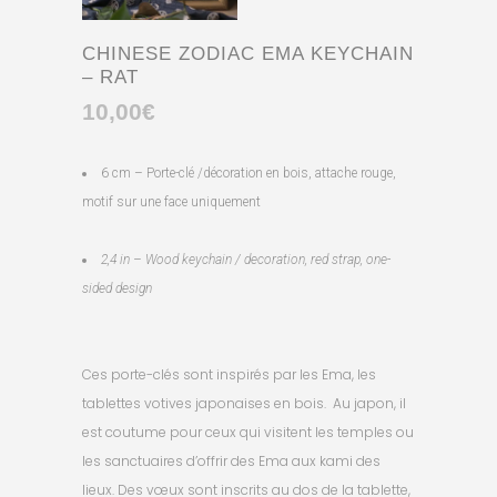
CHINESE ZODIAC EMA KEYCHAIN
– RAT
10,00
€
6 cm – Porte-clé /décoration en bois, attache rouge,
motif sur une face uniquement
2,4
in – Wood keychain / decoration, red strap, one-
sided design
Ces porte-clés sont inspirés par les Ema, les
tablettes votives japonaises en bois. Au japon, il
est coutume pour ceux qui visitent les temples ou
les sanctuaires d’offrir des Ema aux kami des
lieux. Des vœux sont inscrits au dos de la tablette,