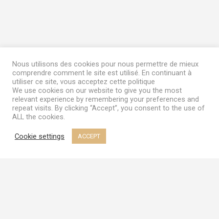
keychain
-
Rat
Nous utilisons des cookies pour nous permettre de mieux
quantity
comprendre comment le site est utilisé. En continuant à
utiliser ce site, vous acceptez cette politique
We use cookies on our website to give you the most
relevant experience by remembering your preferences and
repeat visits. By clicking “Accept”, you consent to the use of
ALL the cookies.
Cookie settings
ACCEPT
Terms & Conditions
|
My Account
© 2023
Frozen Garden
Terms & Conditions
|
My Account
© 2023
Frozen Garden