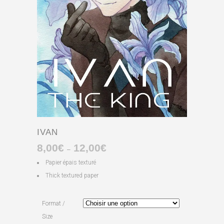
IVAN
8,00
€
12,00
€
Plage
–
de
Papier épais texturé
prix :
Thick textured paper
8,00€
à
Format /
12,00€
Size