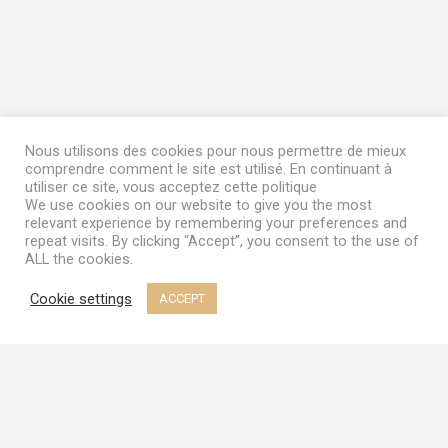
quantity
Nous utilisons des cookies pour nous permettre de mieux
comprendre comment le site est utilisé. En continuant à
utiliser ce site, vous acceptez cette politique
We use cookies on our website to give you the most
relevant experience by remembering your preferences and
repeat visits. By clicking “Accept”, you consent to the use of
ALL the cookies.
Cookie settings
ACCEPT
Terms & Conditions
|
My Account
© 2023
Frozen Garden
Terms & Conditions
|
My Account