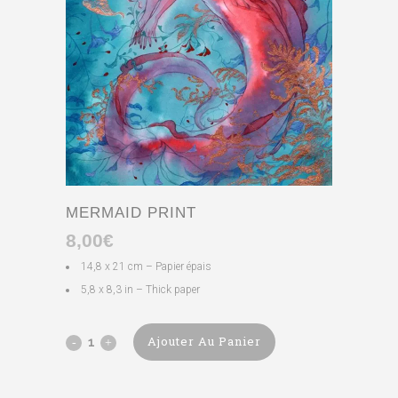
MERMAID PRINT
8,00
€
14,8 x 21 cm – Papier épais
5,8 x 8,3 in – Thick paper
Ajouter Au Panier
Mermaid
print