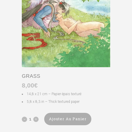
GRASS
8,00
€
14,8 x 21 cm – Papier épais texturé
5,8 x 8,3 in – Thick textured paper
Ajouter Au Panier
Grass
quantity