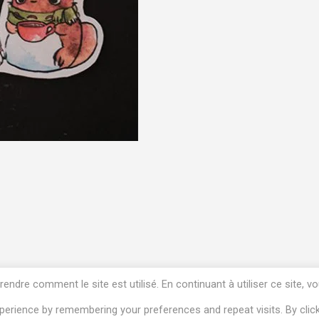
dre comment le site est utilisé. En continuant à utiliser ce site, v
erience by remembering your preferences and repeat visits. By clic