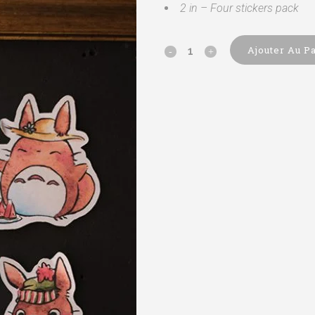
2 in – Four stickers pack
Ajouter Au P
Totoro
Four
Seasons
-
Sticker
pack
quantity