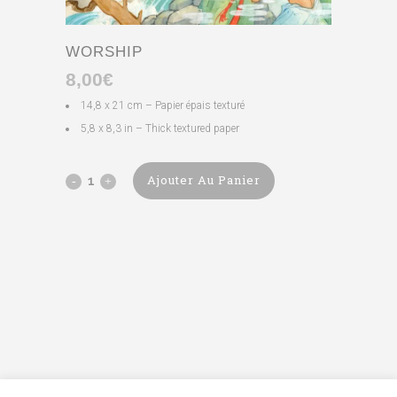
WORSHIP
8,00
€
14,8 x 21 cm – Papier épais texturé
5,8 x 8,3 in – Thick textured paper
Ajouter Au Panier
Worship
quantity