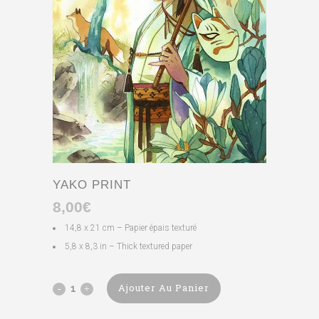
YAKO PRINT
8,00
€
14,8 x 21 cm – Papier épais texturé
5,8 x 8,3 in – Thick textured paper
Ajouter Au Panier
Yako
print