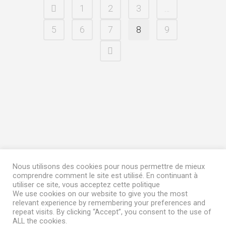
variations.
1
2
3
…
Les
5
6
7
8
9
options
peuvent
être
choisies
sur
la
page
du
produit
Terms & Conditions
|
My Account
Nous utilisons des cookies pour nous permettre de mieux
comprendre comment le site est utilisé. En continuant à
© 2023
Frozen Garden
utiliser ce site, vous acceptez cette politique
We use cookies on our website to give you the most
relevant experience by remembering your preferences and
Terms & Conditions
|
My Account
repeat visits. By clicking “Accept”, you consent to the use of
© 2023
Frozen Garden
ALL the cookies.