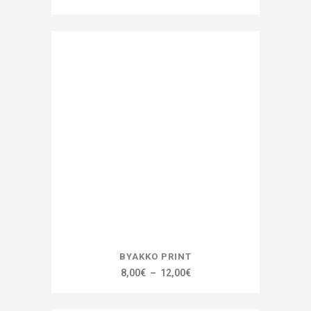
Ce
BYAKKO PRINT
produit
Plage
8,00
€
–
12,00
€
a
de
plusieurs
prix :