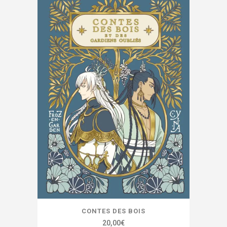
récent
au
plus
ancien
CONTES DES BOIS
20,00
€