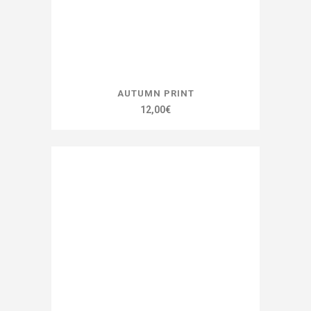
la
page
du
produit
AUTUMN PRINT
12,00
€