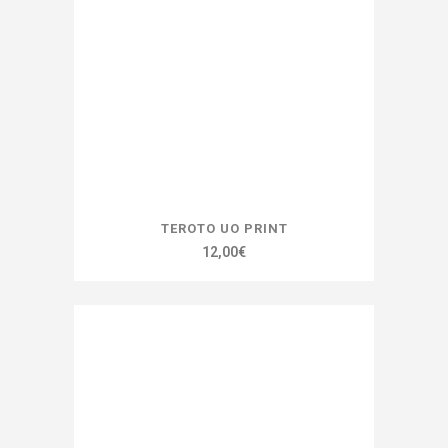
être
choisies
sur
la
page
du
produit
TEROTO UO PRINT
12,00
€