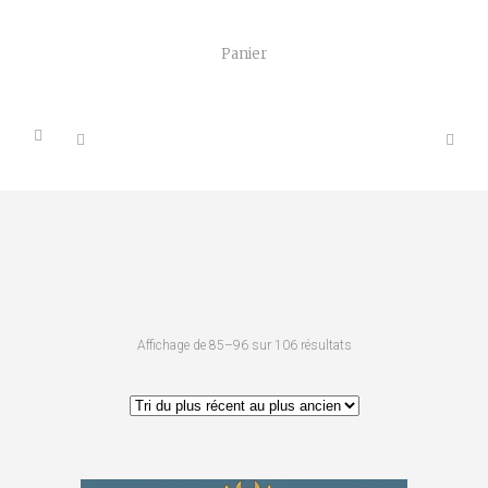
Panier
Trié
Affichage de 85–96 sur 106 résultats
du
plus